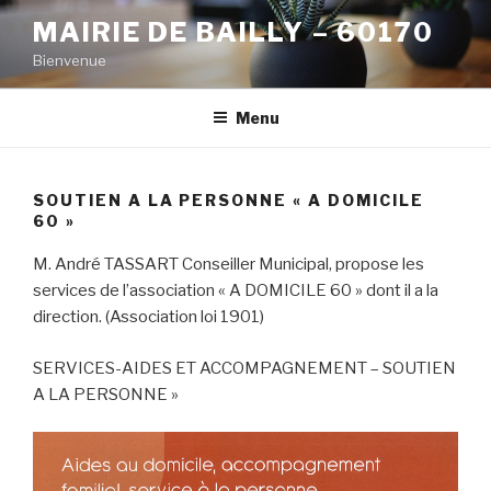
Aller
MAIRIE DE BAILLY – 60170
au
Bienvenue
contenu
principal
Menu
SOUTIEN A LA PERSONNE « A DOMICILE
60 »
M. André TASSART Conseiller Municipal, propose les
services de l’association « A DOMICILE 60 » dont il a la
direction. (Association loi 1901)
SERVICES-AIDES ET ACCOMPAGNEMENT – SOUTIEN
A LA PERSONNE »